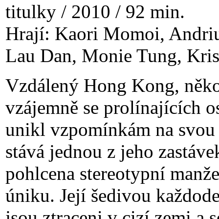
titulky / 2010 / 92 min.
Hrají: Kaori Momoi, Andr
Lau Dan, Monie Tung, Krist
Vzdálený Hong Kong, někol
vzájemně se prolínajících o
unikl vzpomínkám na svou 
stává jednou z jeho zastáv
pohlcena stereotypní manžel
úniku. Její šedivou každode
jsou ztraceni v cizí zemi a s