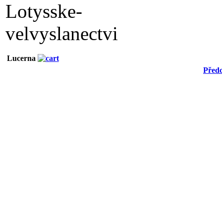
Lucerna
Předc