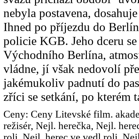
nebyla postavena, dosahuje
Ihned po příjezdu do Berlín
policie KGB. Jeho dceru se 
Východního Berlína, atmosf
vládne, jí však nedovolí př
jakémukoliv padnutí do pas
zříci se setkání, po kterém 
Ceny: Ceny Litevské film. akadem
režisér, Nejl. herečka, Nejl. here
roli, Nejl. herec ve vedl roli, Nej