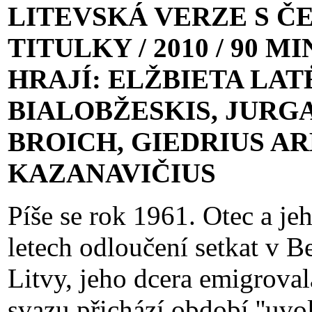
LITEVSKÁ VERZE S Č
TITULKY / 2010 / 90 MI
HRAJÍ: ELŽBIETA LAT
BIALOBŽESKIS, JURG
BROICH, GIEDRIUS A
KAZANAVIČIUS
Píše se rok 1961. Otec a je
letech odloučení setkat v B
Litvy, jeho dcera emigrova
svazu přichází období ''uvol