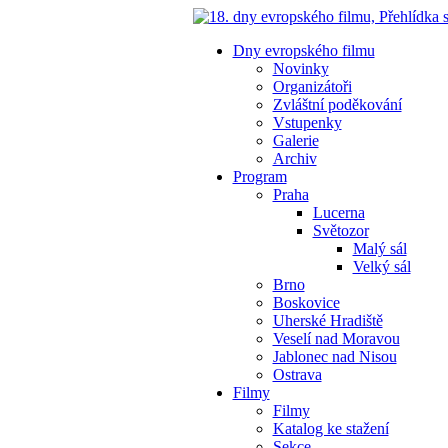
Dny evropského filmu
Novinky
Organizátoři
Zvláštní poděkování
Vstupenky
Galerie
Archiv
Program
Praha
Lucerna
Světozor
Malý sál
Velký sál
Brno
Boskovice
Uherské Hradiště
Veselí nad Moravou
Jablonec nad Nisou
Ostrava
Filmy
Filmy
Katalog ke stažení
Sekce