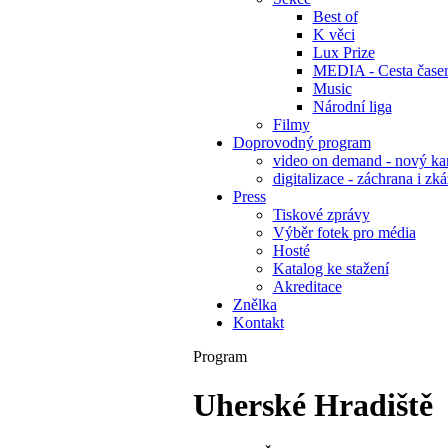
Best of
K věci
Lux Prize
MEDIA - Cesta čase
Music
Národní liga
Filmy
Doprovodný program
video on demand - nový kan
digitalizace - záchrana i zk
Press
Tiskové zprávy
Výběr fotek pro média
Hosté
Katalog ke stažení
Akreditace
Znělka
Kontakt
Program
Uherské Hradiště