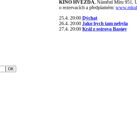
KINO HVĚZDA
, Náměstí Míru 951, 
o rezervacích a předplatném:
www.mkuh
25.4. 20:00
Dýchat
26.4. 20:00
Jako bych tam nebyla
27.4. 20:00
Král z ostrova Bastøy