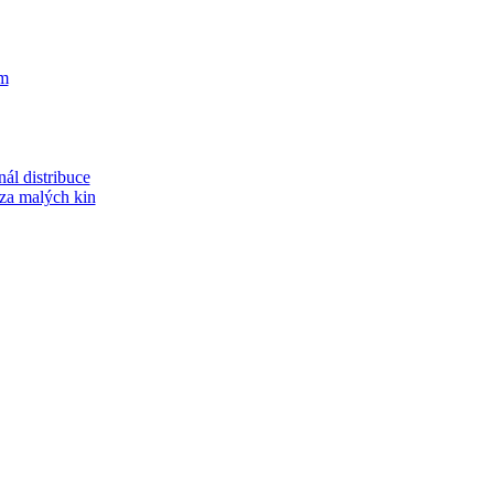
m
ál distribuce
áza malých kin