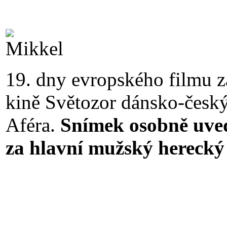
19. dny evropského filmu z
kině Světozor dánsko-český
Aféra.
Snímek osobně uv
za hlavní mužský herecký