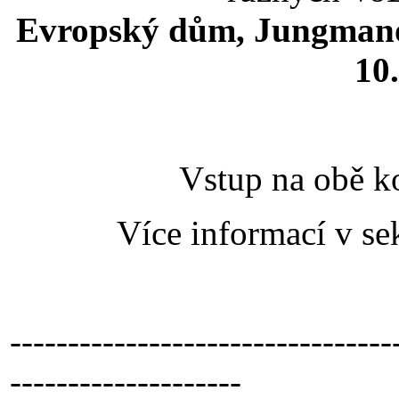
Evropský dům, Jungma
10
Vstup na obě k
Více informací v se
---------------------------------
--------------------