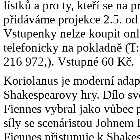
lístků a pro ty, kteří se na 
přidáváme projekce 2.5. od
Vstupenky nelze koupit onli
telefonicky na pokladně (
216 972,). Vstupné 60 Kč.
Koriolanus je moderní adap
Shakespearovy hry. Dílo své
Fiennes vybral jako vůbec p
síly se scenáristou Johnem 
Fiennes přistupuje k Shake