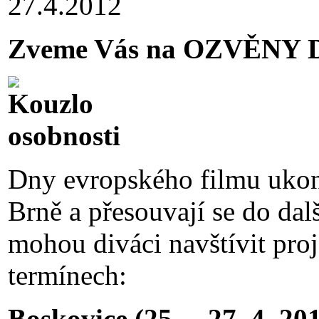
27.4.2012
Zveme Vás na OZVĚNY Dn
Dny evropského filmu ukonč
Brně a přesouvají se do dal
mohou diváci navštívit proj
termínech:
Boskovice (25. – 27. 4. 20