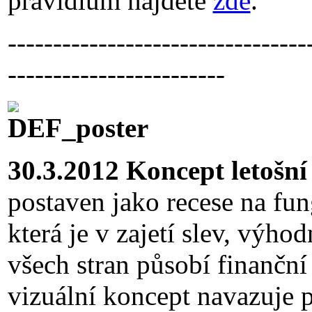
pravidlům najdete
zde
.
---------------------------------
------------------------
30.3.2012 Koncept letošn
postaven jako recese na fun
která je v zajetí slev, výh
všech stran působí finanční
vizuální koncept navazuje 