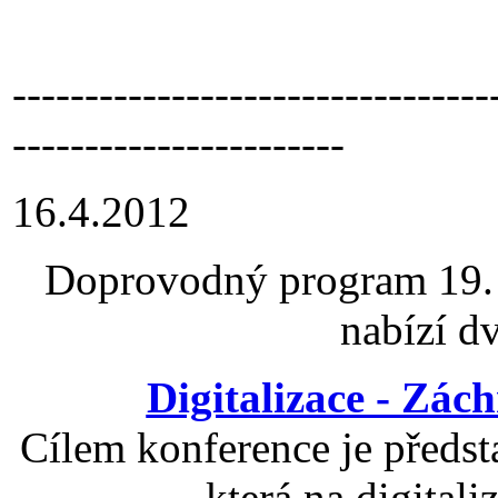
---------------------------------
-----------------------
16.4.2012
Doprovodný program 19. 
nabízí d
Digitalizace - Zác
Cílem konference je předsta
která na digitali