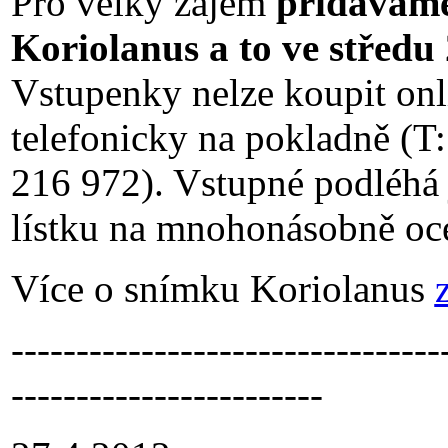
Pro velký zájem
přidáváme
Koriolanus a to ve středu 
Vstupenky nelze koupit onli
telefonicky na pokladně (
216 972). Vstupné podléhá j
lístku na mnohonásobně oce
Více o snímku Koriolanus
---------------------------------
------------------------