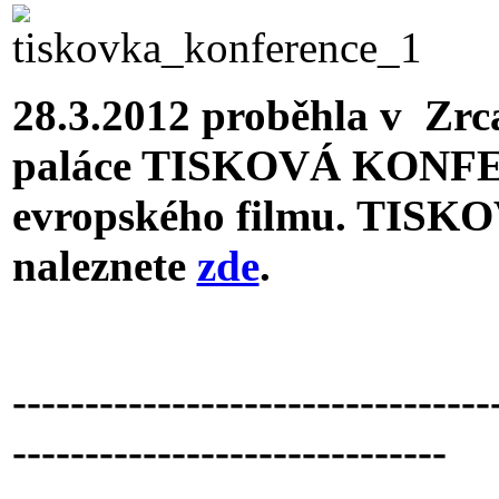
28.3.2012 proběhla v Zr
paláce TISKOVÁ KONFER
evropského filmu. TISK
naleznete
zde
.
---------------------------------
------------------------------