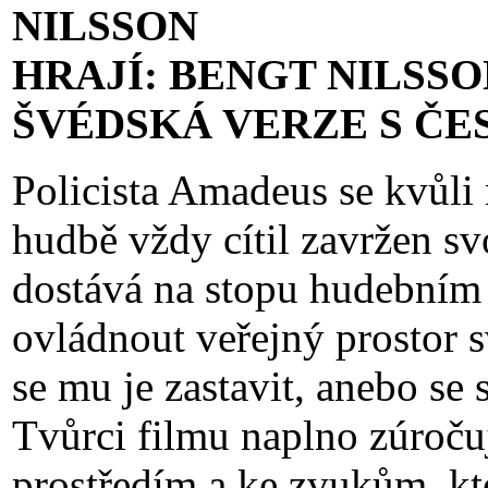
NILSSON
HRAJÍ: BENGT NILSSO
ŠVÉDSKÁ VERZE S ČE
Policista Amadeus se kvůli
hudbě vždy cítil zavržen s
dostává na stopu hudebním t
ovládnout veřejný prostor 
se mu je zastavit, anebo se
Tvůrci filmu naplno zúroču
prostředím a ke zvukům, kte