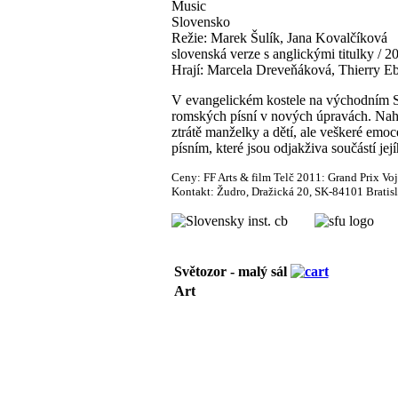
Music
Slovensko
Režie: Marek Šulík, Jana Kovalčíková
slovenská verze s anglickými titulky / 2
Hrají: Marcela Dreveňáková, Thierry E
V evangelickém kostele na východním Sl
romských písní v nových úpravách. Nahrá
ztrátě manželky a dětí, ale veškeré emo
písním, které jsou odjakživa součástí jej
Ceny: FF Arts & film Telč 2011: Grand Prix Voj
Kontakt: Žudro, Dražická 20, SK-84101 Bratis
Světozor - malý sál
Art