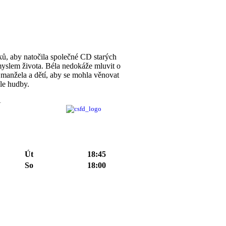
ů, aby natočila společné CD starých
myslem života. Béla nedokáže mluvit o
 manžela a dětí, aby se mohla věnovat
íle hudby.
1
Út
18:45
So
18:00