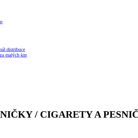
m
ál distribuce
áza malých kin
SNIČKY / CIGARETY A PESNI