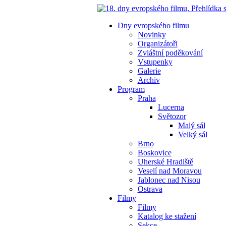
Dny evropského filmu
Novinky
Organizátoři
Zvláštní poděkování
Vstupenky
Galerie
Archiv
Program
Praha
Lucerna
Světozor
Malý sál
Velký sál
Brno
Boskovice
Uherské Hradiště
Veselí nad Moravou
Jablonec nad Nisou
Ostrava
Filmy
Filmy
Katalog ke stažení
Sekce