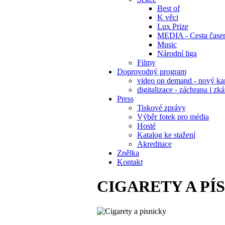
Best of
K věci
Lux Prize
MEDIA - Cesta čase
Music
Národní liga
Filmy
Doprovodný program
video on demand - nový kan
digitalizace - záchrana i zk
Press
Tiskové zprávy
Výběr fotek pro média
Hosté
Katalog ke stažení
Akreditace
Znělka
Kontakt
CIGARETY A PÍ