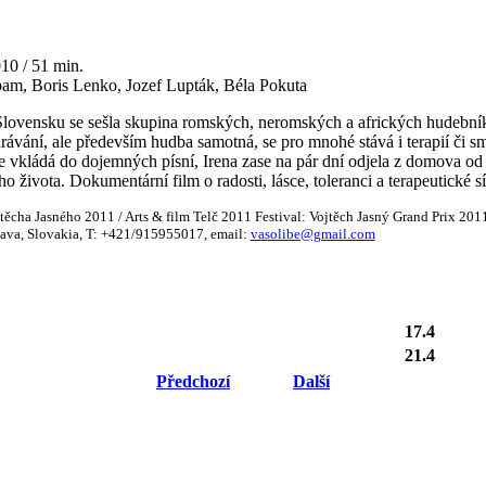
010 / 51 min.
bam, Boris Lenko, Jozef Lupták, Béla Pokuta
ovensku se sešla skupina romských, neromských a afrických hudebník
vání, ale především hudba samotná, se pro mnohé stává i terapií či s
ce vkládá do dojemných písní, Irena zase na pár dní odjela z domova od
ího života. Dokumentární film o radosti, lásce, toleranci a terapeutické s
těcha Jasného 2011 / Arts & film Telč 2011 Festival: Vojtěch Jasný Grand Prix 201
lava, Slovakia, T: +421/915955017, email:
vasolibe@gmail.com
17.4
21.4
Předchozí
Další