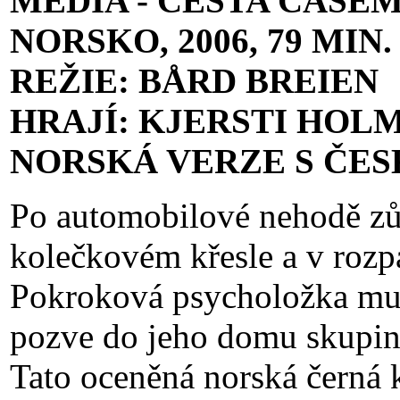
MEDIA - CESTA ČASE
NORSKO, 2006, 79 MIN.
REŽIE: BÅRD BREIEN
HRAJÍ: KJERSTI HOL
NORSKÁ VERZE S ČES
Po automobilové nehodě zůs
kolečkovém křesle a v rozp
Pokroková psycholožka mu 
pozve do jeho domu skupinu
Tato oceněná norská černá 