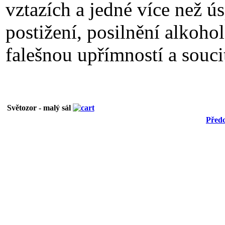
vztazích a jedné více než ús
postižení, posilnění alkoh
falešnou upřímností a souci
Světozor - malý sál
Předc