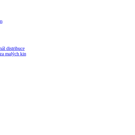
m
ál distribuce
áza malých kin