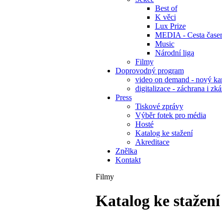
Best of
K věci
Lux Prize
MEDIA - Cesta čase
Music
Národní liga
Filmy
Doprovodný program
video on demand - nový kan
digitalizace - záchrana i zk
Press
Tiskové zprávy
Výběr fotek pro média
Hosté
Katalog ke stažení
Akreditace
Znělka
Kontakt
Filmy
Katalog ke stažení