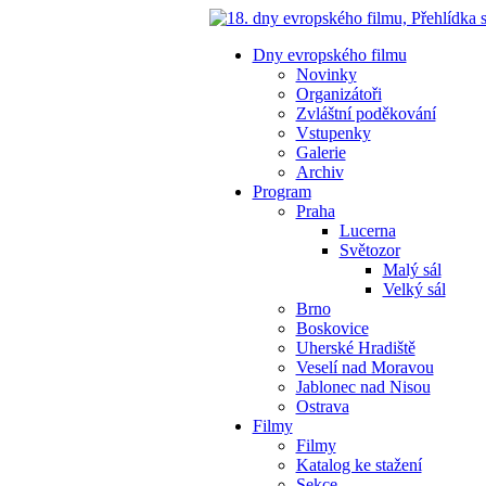
Dny evropského filmu
Novinky
Organizátoři
Zvláštní poděkování
Vstupenky
Galerie
Archiv
Program
Praha
Lucerna
Světozor
Malý sál
Velký sál
Brno
Boskovice
Uherské Hradiště
Veselí nad Moravou
Jablonec nad Nisou
Ostrava
Filmy
Filmy
Katalog ke stažení
Sekce